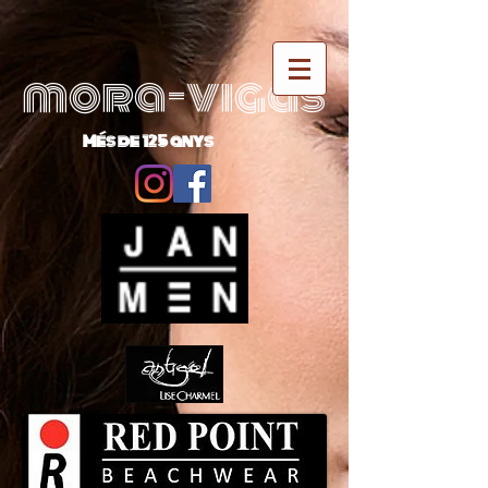
mora-vigas
Més de 125 anys